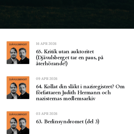
16 APR 2026
65. Kritik utan auktoritet
(Djävulsberget tar en paus, på
återhörande!)
09 APR 2026
64. Kollat din släkt i naziregistret? Om
författaren Judith Hermann och
nazisternas medlemsarkiv
03 APR 2026
63. Berlinsyndromet (del 3)